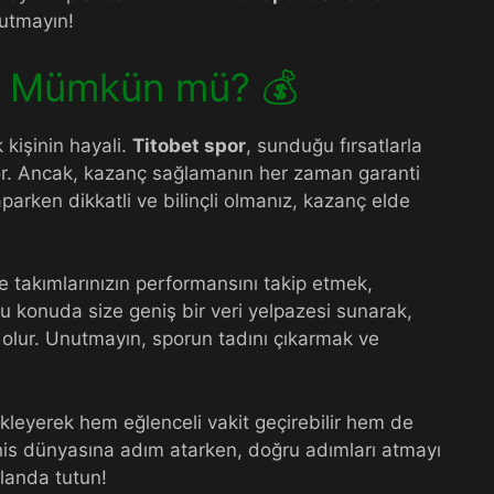
nutmayın!
k Mümkün mü? 💰
kişinin hayali.
Titobet spor
, sunduğu fırsatlarla
or. Ancak, kazanç sağlamanın her zaman garanti
arken dikkatli ve bilinçli olmanız, kazanç elde
 takımlarınızın performansını takip etmek,
bu konuda size geniş bir veri yelpazesi sunarak,
 olur. Unutmayın, sporun tadını çıkarmak ve
ekleyerek hem eğlenceli vakit geçirebilir hem de
ahis dünyasına adım atarken, doğru adımları atmayı
landa tutun!