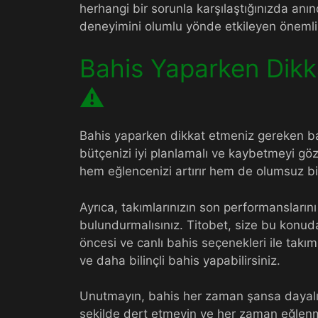
herhangi bir sorunla karşılaştığınızda an
deneyimini olumlu yönde etkileyen önemli 
Bahis Yaparken Dikk
⚠️
Bahis yaparken dikkat etmeniz gereken ba
bütçenizi iyi planlamalı ve kaybetmeyi göz
hem eğlencenizi artırır hem de olumsuz b
Ayrıca, takımlarınızın son performanslarını
bulundurmalısınız. Titobet, size bu konud
öncesi ve canlı bahis seçenekleri ile takıml
ve daha bilinçli bahis yapabilirsiniz.
Unutmayın, bahis her zaman şansa dayalı bi
şekilde dert etmeyin ve her zaman eğlen