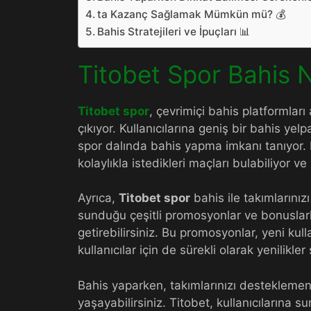
ta Kazanç Sağlamak Mümkün mü? 💰
Bahis Stratejileri ve İpuçları 📊
Titobet Spor Bahis N
Titobet spor
, çevrimiçi bahis platformlar
çıkıyor. Kullanıcılarına geniş bir bahis yel
spor dalında bahis yapma imkanı tanıyor. 
kolaylıkla istedikleri maçları bulabiliyor ve 
Ayrıca,
Titobet spor
bahis ile takımlarınız
sunduğu çeşitli promosyonlar ve bonuslarl
getirebilirsiniz. Bu promosyonlar, yeni kull
kullanıcılar için de sürekli olarak yenilikler
Bahis yaparken, takımlarınızı desteklemen
yaşayabilirsiniz. Titobet, kullanıcılarına 