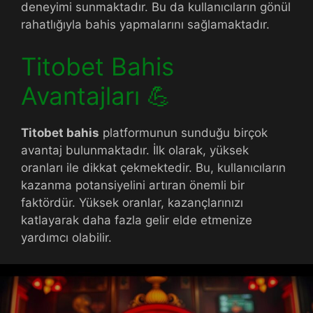
deneyimi sunmaktadır. Bu da kullanıcıların gönül
rahatlığıyla bahis yapmalarını sağlamaktadır.
Titobet Bahis
Avantajları 💪
Titobet bahis
platformunun sunduğu birçok
avantaj bulunmaktadır. İlk olarak, yüksek
oranları ile dikkat çekmektedir. Bu, kullanıcıların
kazanma potansiyelini artıran önemli bir
faktördür. Yüksek oranlar, kazançlarınızı
katlayarak daha fazla gelir elde etmenize
yardımcı olabilir.