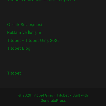
Gizlilik Sözleşmesi
Reklam ve İletişim
Titobet - Titobet Giriş 2025
Titobet Blog
Titobet
© 2026 Titobet Giriş - Titobet
• Built with
GeneratePress