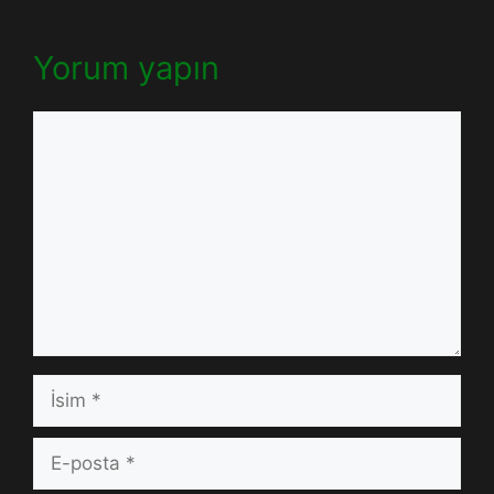
Yorum yapın
Yorum
İsim
E-
posta