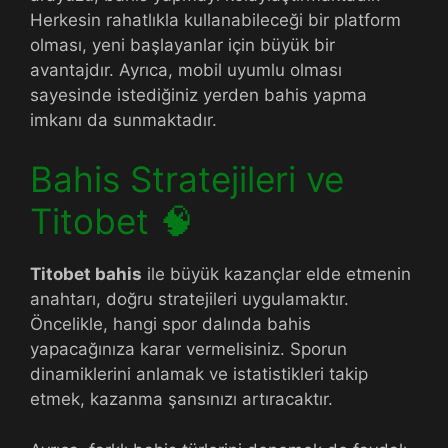
Herkesin rahatlıkla kullanabileceği bir platform
olması, yeni başlayanlar için büyük bir
avantajdır. Ayrıca, mobil uyumlu olması
sayesinde istediğiniz yerden bahis yapma
imkanı da sunmaktadır.
Bahis Stratejileri ve
Titobet 🧠
Titobet bahis
ile büyük kazançlar elde etmenin
anahtarı, doğru stratejileri uygulamaktır.
Öncelikle, hangi spor dalında bahis
yapacağınıza karar vermelisiniz. Sporun
dinamiklerini anlamak ve istatistikleri takip
etmek, kazanma şansınızı artıracaktır.