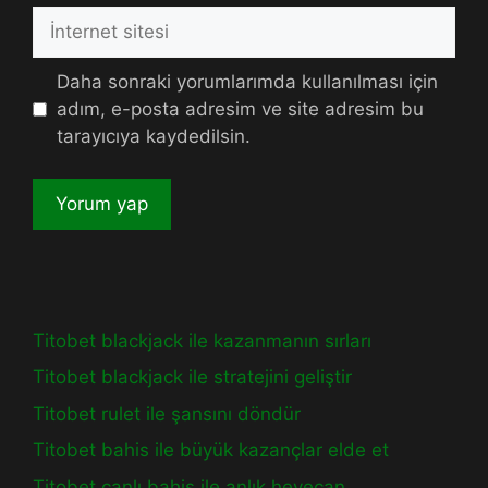
İnternet
sitesi
Daha sonraki yorumlarımda kullanılması için
adım, e-posta adresim ve site adresim bu
tarayıcıya kaydedilsin.
Titobet blackjack ile kazanmanın sırları
Titobet blackjack ile stratejini geliştir
Titobet rulet ile şansını döndür
Titobet bahis ile büyük kazançlar elde et
Titobet canlı bahis ile anlık heyecan