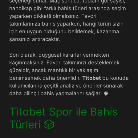
seçeneği sunar. Maç sonucu, toplam gol sayısı,
handikap gibi farklı bahis türleri arasında seçim
yaparken dikkatli olmalısınız. Favori
takımlarınıza bahis yaparken, hangi türün sizin
için en uygun olduğunu belirlemek, kazanma
şansınızı artıracaktır.
Son olarak, duygusal kararlar vermekten
kaçınmalısınız. Favori takımınızı desteklemek
güzeldir, ancak mantıklı bir yaklaşım
benimsemek daha önemlidir.
Titobet
bu konuda
kullanıcılarına çeşitli analiz ve öneriler sunarak
daha bilinçli bahis yapmalarını sağlar. 🧠
Titobet Spor ile Bahis
Türleri 🎲