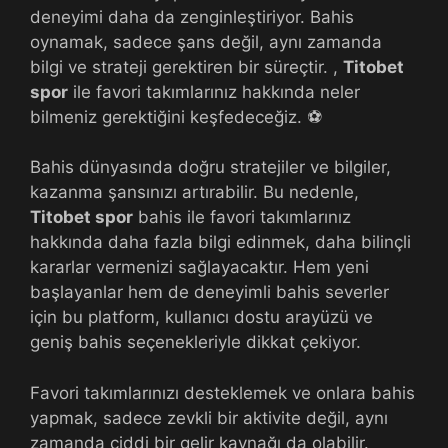
deneyimi daha da zenginleştiriyor. Bahis
oynamak, sadece şans değil, aynı zamanda
bilgi ve strateji gerektiren bir süreçtir. ,
Titobet
spor
ile favori takımlarınız hakkında neler
bilmeniz gerektiğini keşfedeceğiz. ⚽
Bahis dünyasında doğru stratejiler ve bilgiler,
kazanma şansınızı artırabilir. Bu nedenle,
Titobet spor
bahis ile favori takımlarınız
hakkında daha fazla bilgi edinmek, daha bilinçli
kararlar vermenizi sağlayacaktır. Hem yeni
başlayanlar hem de deneyimli bahis severler
için bu platform, kullanıcı dostu arayüzü ve
geniş bahis seçenekleriyle dikkat çekiyor.
Favori takımlarınızı desteklemek ve onlara bahis
yapmak, sadece zevkli bir aktivite değil, aynı
zamanda ciddi bir gelir kaynağı da olabilir.