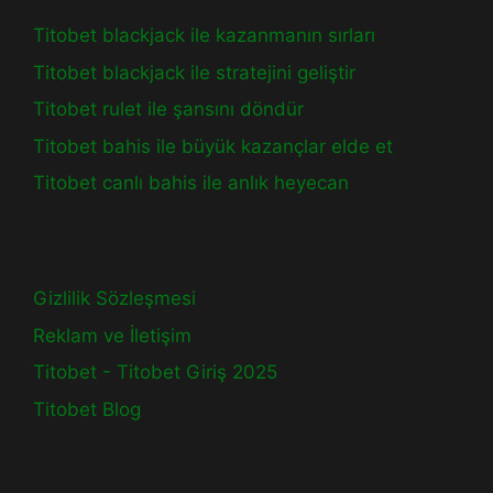
Titobet blackjack ile kazanmanın sırları
Titobet blackjack ile stratejini geliştir
Titobet rulet ile şansını döndür
Titobet bahis ile büyük kazançlar elde et
Titobet canlı bahis ile anlık heyecan
Gizlilik Sözleşmesi
Reklam ve İletişim
Titobet - Titobet Giriş 2025
Titobet Blog