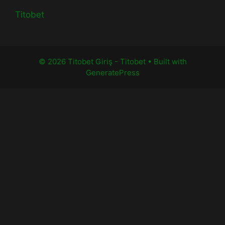
Titobet
© 2026 Titobet Giriş - Titobet
• Built with
GeneratePress