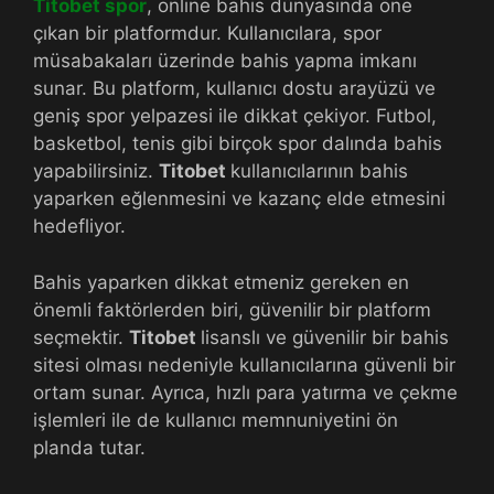
Titobet spor
, online bahis dünyasında öne
çıkan bir platformdur. Kullanıcılara, spor
müsabakaları üzerinde bahis yapma imkanı
sunar. Bu platform, kullanıcı dostu arayüzü ve
geniş spor yelpazesi ile dikkat çekiyor. Futbol,
basketbol, tenis gibi birçok spor dalında bahis
yapabilirsiniz.
Titobet
kullanıcılarının bahis
yaparken eğlenmesini ve kazanç elde etmesini
hedefliyor.
Bahis yaparken dikkat etmeniz gereken en
önemli faktörlerden biri, güvenilir bir platform
seçmektir.
Titobet
lisanslı ve güvenilir bir bahis
sitesi olması nedeniyle kullanıcılarına güvenli bir
ortam sunar. Ayrıca, hızlı para yatırma ve çekme
işlemleri ile de kullanıcı memnuniyetini ön
planda tutar.