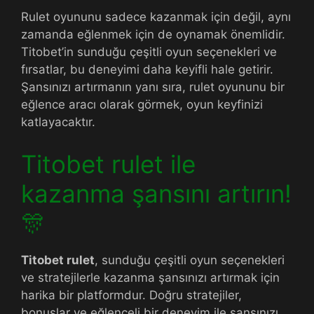
Rulet oyununu sadece kazanmak için değil, aynı
zamanda eğlenmek için de oynamak önemlidir.
Titobet’in sunduğu çeşitli oyun seçenekleri ve
fırsatlar, bu deneyimi daha keyifli hale getirir.
Şansınızı artırmanın yanı sıra, rulet oyununu bir
eğlence aracı olarak görmek, oyun keyfinizi
katlayacaktır.
Titobet rulet ile
kazanma şansını artırın!
🎊
Titobet rulet
, sunduğu çeşitli oyun seçenekleri
ve stratejilerle kazanma şansınızı artırmak için
harika bir platformdur. Doğru stratejiler,
bonuslar ve eğlenceli bir deneyim ile şansınızı