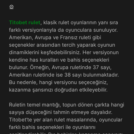
🎡
Titobet rulet
, klasik rulet oyunlarının yanı sıra
farklı versiyonlarıyla da oyunculara sunuluyor.
Amerikan, Avrupa ve Fransız ruleti gibi
seçenekler arasından tercih yaparak oyunun
dinamiklerini keşfedebilirsiniz. Her versiyonun
kendine has kuralları ve bahis seçenekleri
bulunur. Örneğin, Avrupa ruletinde 37 sayı,
Amerikan ruletinde ise 38 sayı bulunmaktadır.
Bu nedenle, hangi versiyonu seçeceğiniz,
kazanma şansınızı doğrudan etkileyebilir.
Ruletin temel mantığı, topun dönen çarkta hangi
sayıya düşeceğini tahmin etmeye dayalıdır.
Titobet’te yer alan rulet masalarında, oyuncular
farklı bahis seçenekleri ile oyunlarını