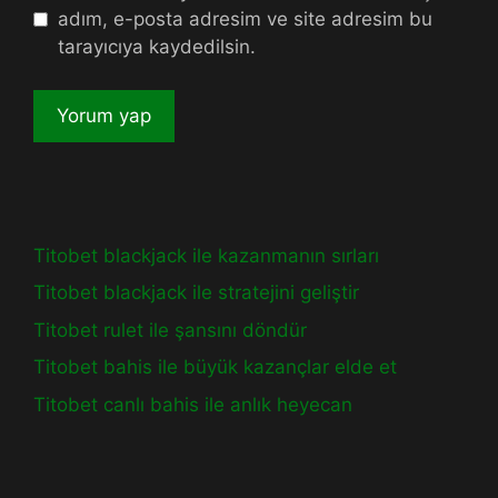
adım, e-posta adresim ve site adresim bu
tarayıcıya kaydedilsin.
Titobet blackjack ile kazanmanın sırları
Titobet blackjack ile stratejini geliştir
Titobet rulet ile şansını döndür
Titobet bahis ile büyük kazançlar elde et
Titobet canlı bahis ile anlık heyecan